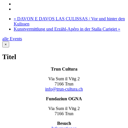
«
DAVON E DAVOS LAS CULISSAS / Vor und hinter den
Kulissen
Kunstvermittlung und Erzähl-Apéro in der Stalla Carigiet
»
alle Events
Close
×
product
quick
Titel
view
Trun Cultura
Via Sum il Vitg 2
7166 Trun
info@trun-cultura.ch
Fundaziun OGNA
Via Sum il Vitg 2
7166 Trun
Besuch