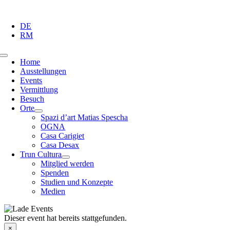
Zum
Inhalt
DE
springen
RM
Toggle
Home
Navigation
Ausstellungen
Events
Vermittlung
Besuch
Orte
Spazi d’art Matias Spescha
OGNA
Casa Carigiet
Casa Desax
Trun Cultura
Mitglied werden
Spenden
Studien und Konzepte
Medien
Dieser event hat bereits stattgefunden.
×