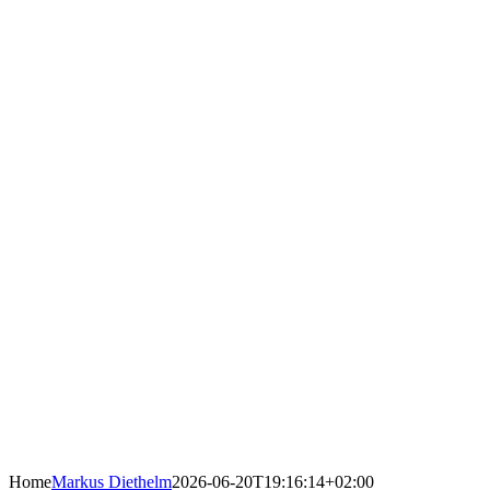
Home
Markus Diethelm
2026-06-20T19:16:14+02:00