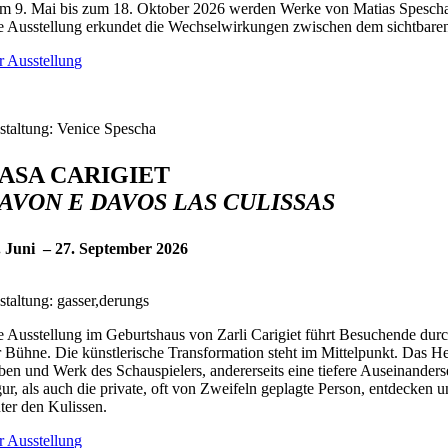
m 9. Mai bis zum 18. Oktober 2026 werden Werke von Matias Spescha 
e Ausstellung erkundet die Wechselwirkungen zwischen dem sichtbaren
r Ausstellung
staltung: Venice Spescha
ASA CARIGIET
AVON E DAVOS LAS CULISSAS
. Juni – 27. September 2026
staltung: gasser,derungs
e Ausstellung im Geburtshaus von Zarli Carigiet führt Besuchende dur
r Bühne. Die künstlerische Transformation steht im Mittelpunkt. Das He
ben und Werk des Schauspielers, andererseits eine tiefere Auseinander
gur, als auch die private, oft von Zweifeln geplagte Person, entdecken
nter den Kulissen.
r Ausstellung