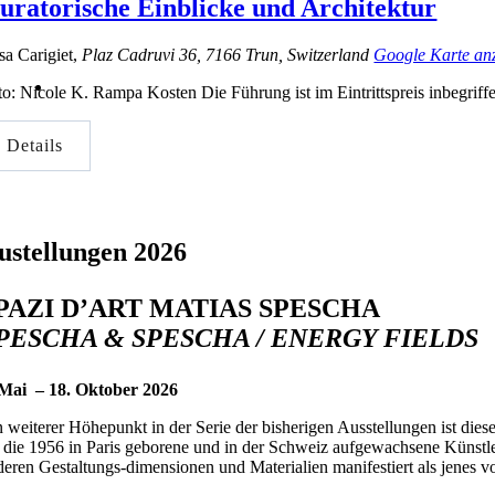
uratorische Einblicke und Architektur
sa Carigiet
,
Plaz Cadruvi 36
,
7166
Trun
,
Switzerland
Google Karte an
to: Nicole K. Rampa Kosten Die Führung ist im Eintrittspreis inbegriff
Details
ustellungen 2026
PAZI D’ART MATIAS SPESCHA
PESCHA & SPESCHA / ENERGY FIELDS
 Mai – 18. Oktober 2026
n weiterer Höhepunkt in der Serie der bisherigen Ausstellungen ist di
r die 1956 in Paris geborene und in der Schweiz aufgewachsene Künstler
deren Gestaltungs-dimensionen und Materialien manifestiert als jenes 