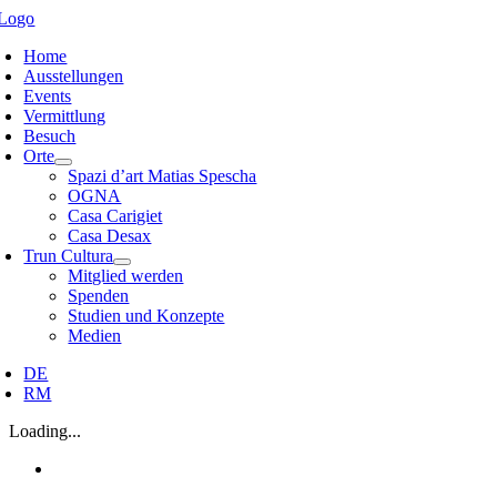
Zum
Inhalt
Home
springen
Ausstellungen
Events
Vermittlung
Besuch
Orte
Spazi d’art Matias Spescha
OGNA
Casa Carigiet
Casa Desax
Trun Cultura
Mitglied werden
Spenden
Studien und Konzepte
Medien
DE
RM
Loading...