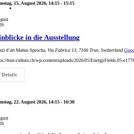
mstag, 15. August 2026, 14:15
-
15:15
gust
26
inblicke in die Ausstellung
azi d’art Matias Spescha
,
Via Fabrica 13
,
7166
Trun
,
Switzerland
Goog
tps://trun-cultura.ch/wp-content/uploads/2026/05/EnergyFields.05-e17
Details
mstag, 22. August 2026, 14:15
-
16:30
gust
26