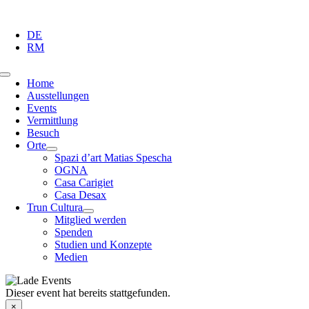
Zum
Inhalt
DE
springen
RM
Toggle
Home
Navigation
Ausstellungen
Events
Vermittlung
Besuch
Orte
Spazi d’art Matias Spescha
OGNA
Casa Carigiet
Casa Desax
Trun Cultura
Mitglied werden
Spenden
Studien und Konzepte
Medien
Dieser event hat bereits stattgefunden.
×