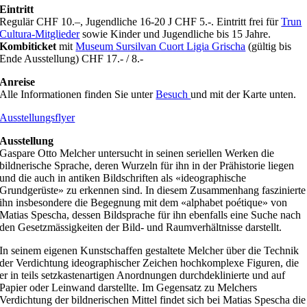
Eintritt
Regulär CHF 10.–, Jugendliche 16-20 J CHF 5.-. Eintritt frei für
Trun
Cultura-Mitglieder
sowie Kinder und Jugendliche bis 15 Jahre.
Kombiticket
mit
Museum Sursilvan Cuort Ligia Grischa
(gültig bis
Ende Ausstellung) CHF 17.- / 8.-
Anreise
Alle Informationen finden Sie unter
Besuch
und mit der Karte unten.
Ausstellungsflyer
Ausstellung
Gaspare Otto Melcher untersucht in seinen seriellen Werken die
bildnerische Sprache, deren Wurzeln für ihn in der Prähistorie liegen
und die auch in antiken Bildschriften als «ideographische
Grundgerüste» zu erkennen sind. In diesem Zusammenhang faszinierte
ihn insbesondere die Begegnung mit dem «alphabet poétique» von
Matias Spescha, dessen Bildsprache für ihn ebenfalls eine Suche nach
den Gesetzmässigkeiten der Bild- und Raumverhältnisse darstellt.
In seinem eigenen Kunstschaffen gestaltete Melcher über die Technik
der Verdichtung ideographischer Zeichen hochkomplexe Figuren, die
er in teils setzkastenartigen Anordnungen durchdeklinierte und auf
Papier oder Leinwand darstellte. Im Gegensatz zu Melchers
Verdichtung der bildnerischen Mittel findet sich bei Matias Spescha die