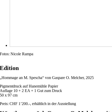
Fotos: Nicole Rampa
Edition
„Hommage an M. Spescha“ von Gaspare O. Melcher, 2025
Pigmentdruck auf Hanemühle Papier
Auflage 10 + 2 EA + 1 Gut zum Druck
50 x 97 cm
Preis: CHF 1’200.-, erhältlich in der Ausstellung