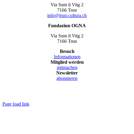
Via Sum il Vitg 2
7166 Trun
info@trun-cultura.ch
Fundaziun OGNA
Via Sum il Vitg 2
7166 Trun
Besuch
Informationen
Mitglied werden
mitmachen
Newsletter
abonnieren
© Copyright 2025 | UNIUN
TRUN CULTURA
| Alle Reche
vorbehalten |
Impressum
|
Datenschutzerklärung
Page load link
Nach
oben