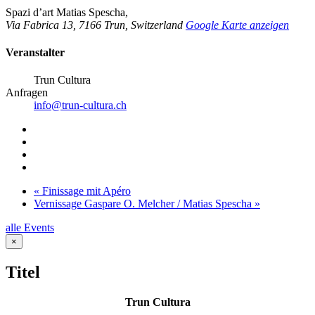
Spazi d’art Matias Spescha
,
Via Fabrica 13
,
7166
Trun
,
Switzerland
Google Karte anzeigen
Veranstalter
Trun Cultura
Anfragen
info@trun-cultura.ch
«
Finissage mit Apéro
Vernissage Gaspare O. Melcher / Matias Spescha
»
alle Events
Close
×
product
quick
Titel
view
Trun Cultura