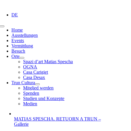
Zum
Inhalt
DE
springen
Toggle
Home
Navigation
Ausstellungen
Events
Vermittlung
Besuch
Orte
Spazi d’art Matias Spescha
OGNA
Casa Carigiet
Casa Desax
Trun Cultura
Mitglied werden
Spenden
Studien und Konzepte
Medien
MATIAS SPESCHA. RETUORN A TRUN –
Gallerie