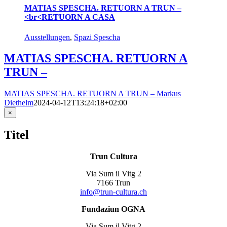
MATIAS SPESCHA. RETUORN A TRUN –
<br<RETUORN A CASA
Ausstellungen
,
Spazi Spescha
MATIAS SPESCHA. RETUORN A
TRUN –
MATIAS SPESCHA. RETUORN A TRUN –
Markus
Diethelm
2024-04-12T13:24:18+02:00
Close
×
product
quick
Titel
view
Trun Cultura
Via Sum il Vitg 2
7166 Trun
info@trun-cultura.ch
Fundaziun OGNA
Via Sum il Vitg 2